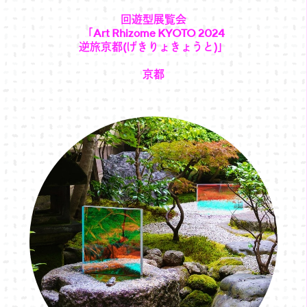
回遊型展覧会
「Art Rhizome KYOTO 2024
逆旅京都(げきりょきょうと)」
京都