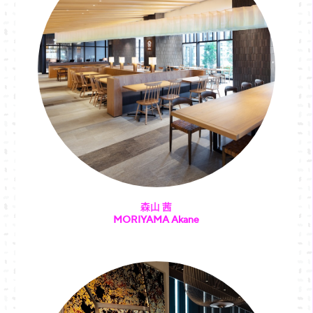
森山 茜
MORIYAMA Akane