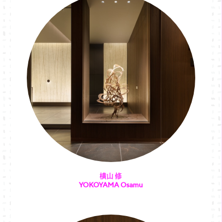
横山 修
YOKOYAMA Osamu